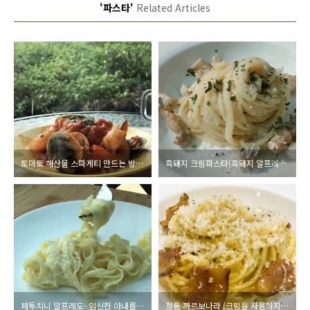
'파스타'
Related Articles
토마토 해산물 스파게티 만드는 방법과 토마토소스 쉽게 만드는 방법
흑돼지 크림파스타(흑돼지 알프레도 파스타) 맛있게 만드는 방법
페투치니 알프레도- 임신한 아내를 위한 남편의 파스타
정통 까르보나라 (크림을 사용하지 않고도 크리미한),관찰레,페코리노 로마노치즈로 만드는 방법