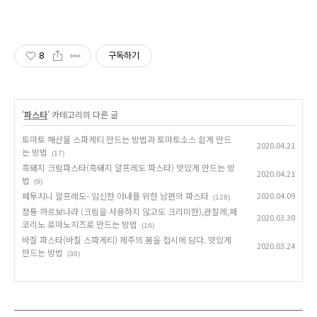
8
구독하기
'
파스타
' 카테고리의 다른 글
토마토 해산물 스파게티 만드는 방법과 토마토소스 쉽게 만드
2020.04.21
는 방법
(17)
흑돼지 크림파스타(흑돼지 알프레도 파스타) 맛있게 만드는 방
2020.04.21
법
(9)
페투치니 알프레도- 임신한 아내를 위한 남편의 파스타
2020.04.09
(128)
정통 까르보나라 (크림을 사용하지 않고도 크리미한),관찰레,페
2020.03.30
코리노 로마노치즈로 만드는 방법
(16)
바질 파스타(바질 스파게티) 제주의 봄을 접시에 담다. 맛있게
2020.03.24
만드는 방법
(38)