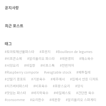
공지사항
최근 포스트
태그
토마토해산물파스타
프렌치
Bouilleon de legumes
비프콘소메
알리올리오 파스타
레몬콩피
채소육수
서양요리
바질향
비프스톡
천번저어
Raspberry compote
vesgtable stock
페투칠레
산딸기 콩포트
기본육수
제주에서
집에서 만든 디저트
치즈버터파스타
비프육수
프랑스요리
양식
맛있는 파스타
바지락육수
바질페스토
간단한 육수
consomme
요리한수
레몬향
알리올리오 스파게티