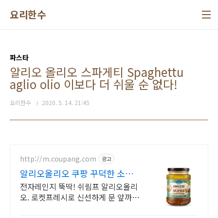
본문 바로가기
요리한수
파스타
알리오 올리오 스파게티 Spaghettu
aglio olio 이보다 더 쉬울 순 없다!
요리한수
2020. 5. 14. 21:45
http://m.coupang.com
광고
알리오올리오 쿠팡 꾸덕한 소스
일품
전자레인지 뚝딱! 쉬림프 알리오올리
오. 로켓프레시로 신선하게 문 앞까
지! 마늘 올리브 풍미 가득 파스타 소