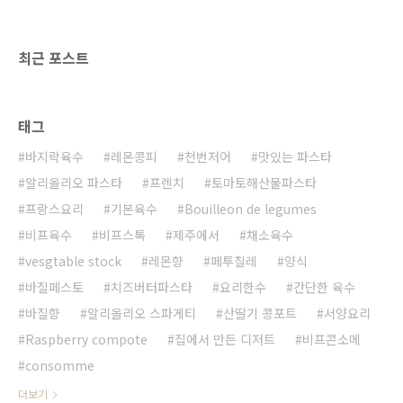
extra virgin olive oil - 50g 페페론치노
peperoncino - 2ea 스파게티니 spaghettini -
80g 이..
최근 포스트
태그
바지락육수
레몬콩피
천번저어
맛있는 파스타
알리올리오 파스타
프렌치
토마토해산물파스타
프랑스요리
기본육수
Bouilleon de legumes
비프육수
비프스톡
제주에서
채소육수
vesgtable stock
레몬향
페투칠레
양식
바질페스토
치즈버터파스타
요리한수
간단한 육수
바질향
알리올리오 스파게티
산딸기 콩포트
서양요리
Raspberry compote
집에서 만든 디저트
비프콘소메
consomme
더보기