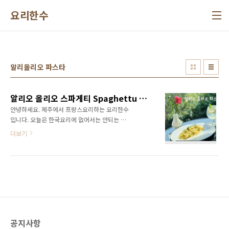
본문 바로가기
요리한수
알리올리오 파스타
알리오 올리오 스파게티 Spaghettu aglio olio 이보다 더 쉬울 순 없다!
안녕하세요. 제주에서 프랑스요리하는 요리한수
입니다. 오늘은 한국요리에 없어서는 안되는 마
늘을 이용한 오일 파스타를 만들려고 합니다. 알
더보기
리오 올리오 Spaghettu aglio olio 이름 그대
로 마늘과 올리브오일 파스타입니다. 알리오 올
리오 파스타는 만들기도 쉬우면서, 한국 사람 입
맛에 제일 맞지 않나 생각합니다. 재료는 마늘과
엑스트라 버진 올리브오일, 페페론치노만 들어
갑니다. 치즈나 해산물을 넣고 만들기도합니다.
이번에는 완전 기본적인 마늘과 올리브 오일만
사용하여 알리오 올리브 파스타를 만들어 보겠
공지사항
습니다. -재료- 통마늘 garlic - 3ea 올리브 오일