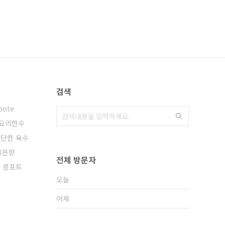
검색
pote
요리한수
단한 육수
레몬향
전체 방문자
 콩포트
오늘
어제