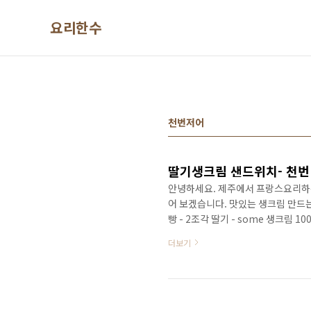
본문 바로가기
요리한수
천번저어
딸기생크림 샌드위치- 천번
안녕하세요. 제주에서 프랑스요리하
어 보겠습니다. 맛있는 생크림 만드는 방
빵 - 2조각 딸기 - some 생크림
300g을 사용했습니다. (가족들이랑
더보기
저어 줍니다.(기계사용하세요..힘듭니
게 저은듯해요 ㅎㅎ 열심히 젓고 있
이 완성됩니다. 참 쉽죠? 식빵 끝부
을 식빵에 ..