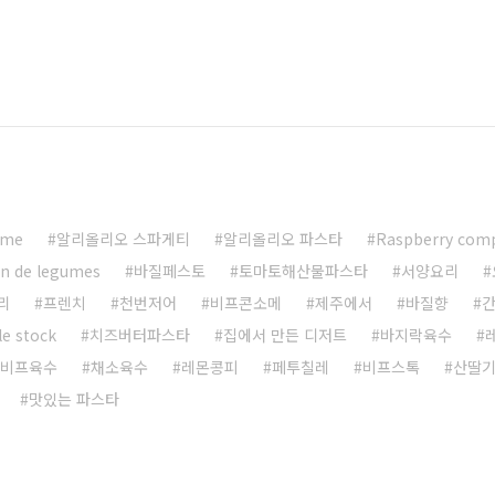
mme
알리올리오 스파게티
알리올리오 파스타
Raspberry com
on de legumes
바질페스토
토마토해산물파스타
서양요리
리
프렌치
천번저어
비프콘소메
제주에서
바질향
간
le stock
치즈버터파스타
집에서 만든 디저트
바지락육수
비프육수
채소육수
레몬콩피
페투칠레
비프스톡
산딸기
맛있는 파스타