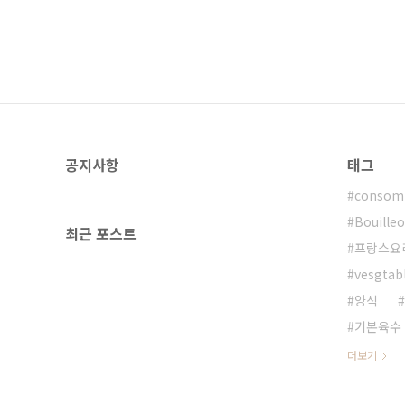
공지사항
태그
conso
Bouille
최근 포스트
프랑스요
vesgtab
양식
기본육수
더보기