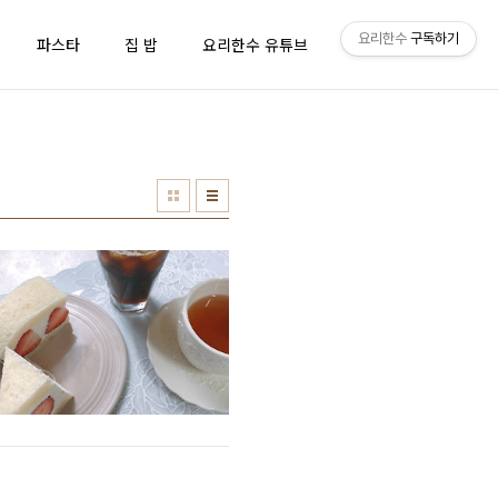
요리한수
구독하기
파스타
집 밥
요리한수 유튜브
방명록