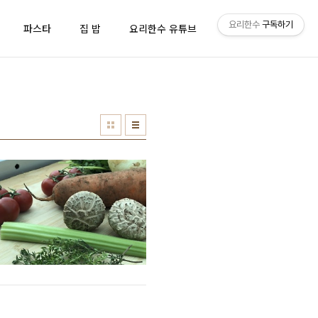
요리한수
구독하기
파스타
집 밥
요리한수 유튜브
방명록