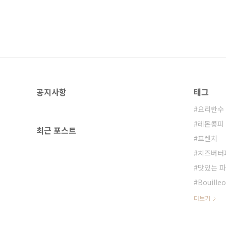
공지사항
태그
요리한수
레몬콩피
최근 포스트
프렌치
치즈버터
맛있는 
Bouille
더보기