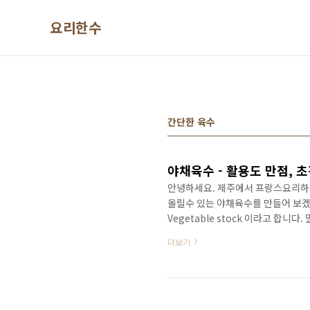
본문 바로가기
요리한수
간단한 육수
야채육수 - 활용도 만점, 
안녕하세요. 제주에서 프랑스요리하는
올릴수 있는 야채육수를 만들어 보겠습니
Vegetable stock 이라고 합
지만, 집에서 쉽고 간편하게 만들수
더보기
를 끓일때도 사용하고, 리조또, 파
이용할때도 있고, 집에 있는(냉장고에
재료- 구좌 흙당근 - 250g 양파 - 25