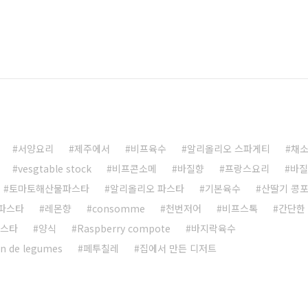
서양요리
제주에서
비프육수
알리올리오 스파게티
채
vesgtable stock
비프콘소메
바질향
프랑스요리
바질
토마토해산물파스타
알리올리오 파스타
기본육수
산딸기 콩
파스타
레몬향
consomme
천번저어
비프스톡
간단한
파스타
양식
Raspberry compote
바지락육수
on de legumes
페투칠레
집에서 만든 디저트