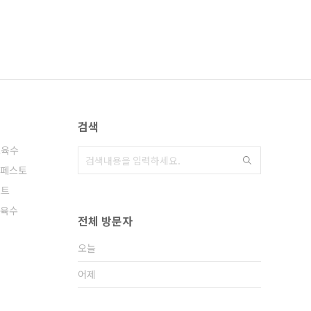
검색
소육수
페스토
포트
 육수
전체 방문자
오늘
어제